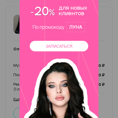
Ольга
4.87
53 отзыва
ЗАПИСАТЬСЯ
Ольга
Мужской маникюр
2 500 ₽
Покрытие Лечебный лак
1 000 ₽
Ремонт ногтя (1 пальчик)/ чужой ремонт
200 ₽
(1 пальчик)
Ещё 29 услуг
Записаться