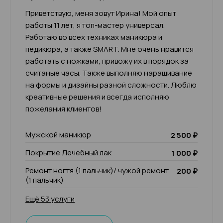
Приветствую, меня зовут Ирина! Мой опыт
работы 11 лет, я топ-мастер универсал.
Работаю во всех техниках маникюра и
педикюра, а также SMART. Мне очень нравится
работать с ножками, привожу их в порядок за
считаные часы. Также выполняю наращивание
на формы и дизайны разной сложности. Люблю
креативные решения и всегда исполняю
пожелания клиентов!
Мужской маникюр
2 500 ₽
Покрытие Лечебный лак
1 000 ₽
Ремонт ногтя (1 пальчик)/ чужой ремонт
200 ₽
(1 пальчик)
Ещё 53 услуги