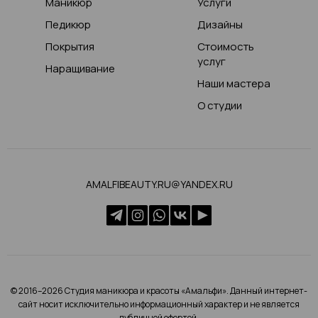
Маникюр
Услуги
Педикюр
Дизайны
Покрытия
Стоимость
услуг
Наращивание
Наши мастера
О студии
AMALFIBEAUTY.RU@YANDEX.RU
© 2016–2026 Студия маникюра и красоты «Амальфи». Данный интернет-
сайт носит исключительно информационный характер и не является
публичной офертой.