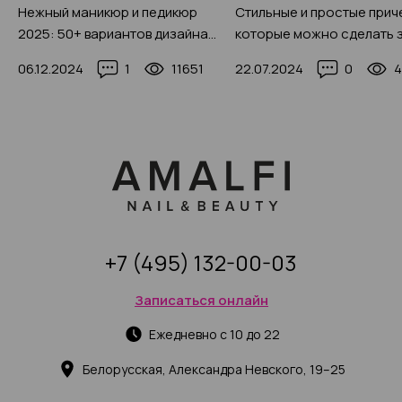
Нежный маникюр и педикюр
Стильные и простые прич
2025: 50+ вариантов дизайна,
которые можно сделать з
реальные фото, правила
минут (со стильными фот
06.12.2024
1
11651
22.07.2024
0
4
выполнения
идеями)
+7 (495) 132-00-03
Записаться онлайн
Ежедневно с 10 до 22
Белорусская, Александра Невского, 19–25