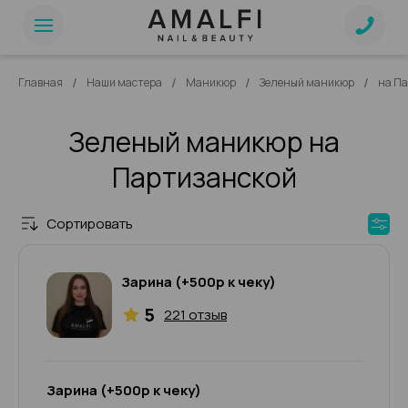
/
/
/
/
Главная
Наши мастера
Маникюр
Зеленый маникюр
на П
Зеленый маникюр на
Партизанской
Сортировать
Зарина (+500р к чеку)
5
221 отзыв
Зарина (+500р к чеку)