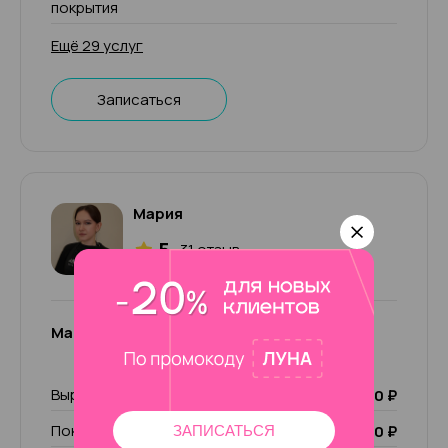
покрытия
Ещё 29 услуг
Записаться
Мария
5
31 отзыв
Мария
Выравнивание ногтевой пластины базой
300 ₽
Покрытие Luxio
1 700 ₽
ЗАПИСАТЬСЯ