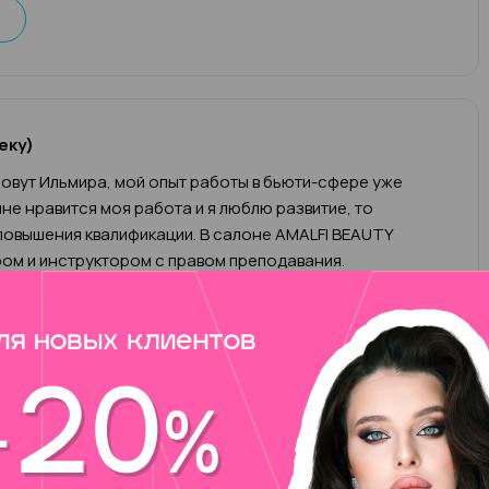
еку)
овут Ильмира, мой опыт работы в бьюти-сфере уже
 мне нравится моя работа и я люблю развитие, то
овышения квалификации. В салоне AMALFI BEAUTY
ом и инструктором с правом преподавания.
ием моей работы является:
еский, комбинированный, аппаратный, мужской
еский, комбинированный, аппаратный, кислотный, smart
френч, ремонт
лак
1 000 ₽
чик)/ чужой ремонт (1 пальчик)
200 ₽