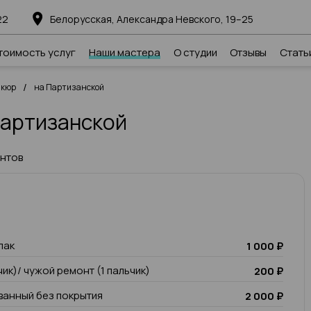
22
Белорусская, Александра Невского, 19–25
тоимость услуг
Наши мастера
О студии
Отзывы
Стать
/
икюр
на Партизанской
Партизанской
ентов
лак
1 000 ₽
чик)/ чужой ремонт (1 пальчик)
200 ₽
анный без покрытия
2 000 ₽