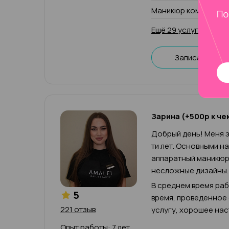
Маникюр комбиниров
Ещё 29 услуг
Записаться
Зарина (+500р к че
Добрый день! Меня з
ти лет. Основными н
аппаратный маникюр,
несложные дизайны.
В среднем время рабо
5
время, проведенное
221 отзыв
услугу, хорошее нас
Опыт работы: 7 лет