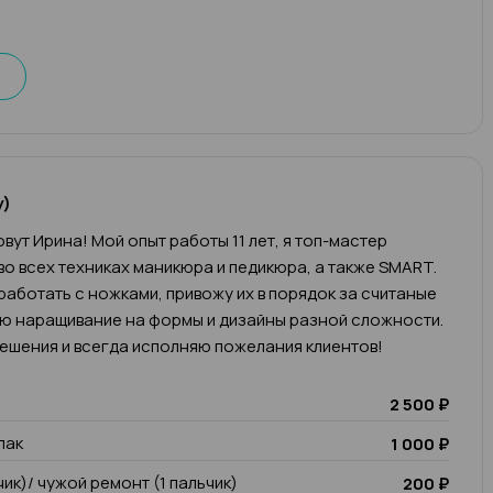
у)
вут Ирина! Мой опыт работы 11 лет, я топ-мастер
во всех техниках маникюра и педикюра, а также SMART.
работать с ножками, привожу их в порядок за считаные
яю наращивание на формы и дизайны разной сложности.
ешения и всегда исполняю пожелания клиентов!
2 500 ₽
лак
1 000 ₽
чик)/ чужой ремонт (1 пальчик)
200 ₽