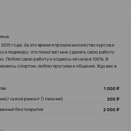
лена.
 2015 года. За это время я прошла множество курсов и
у и педикюру, что помогает мне сделать свою работу
о. Люблю свою работу и отдаюсь ей на все 100%. В
екаюсь спортом, люблю прогулки и общение. Жду вас в
лак
1 000 ₽
чик)/ чужой ремонт (1 пальчик)
200 ₽
анный без покрытия
2 000 ₽