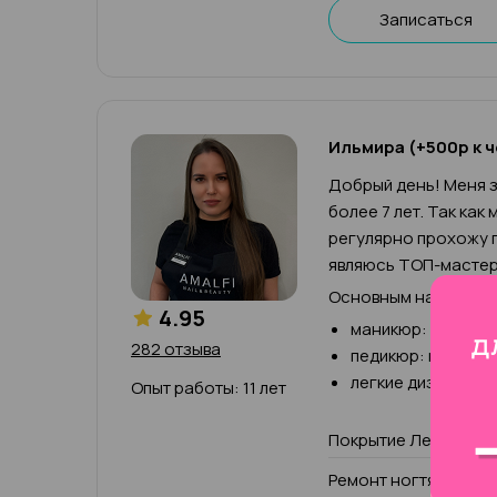
Записаться
Ильмира (+500р к ч
Добрый день! Меня з
более 7 лет. Так как
регулярно прохожу п
являюсь ТОП-мастер
Основным направлен
4.95
маникюр: классич
282 отзыва
педикюр: классич
легкие дизайны, 
Опыт работы: 11 лет
Покрытие Лечебный 
Ремонт ногтя (1 паль