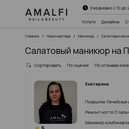
Ежедневно с 10 до 
Услуги
Дизайны
С
/
/
/
Главная
Наши мастера
Маникюр
Салатовый ман
Салатовый маникюр на 
Сортировать
По оценке
По отзывам кли
Екатерина
Покрытие Лечебный 
Ремонт ногтя (1 паль
Маникюр комбиниров
5