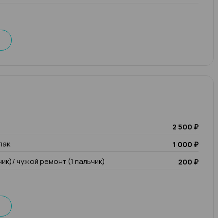
2 500 ₽
лак
1 000 ₽
чик)/ чужой ремонт (1 пальчик)
200 ₽