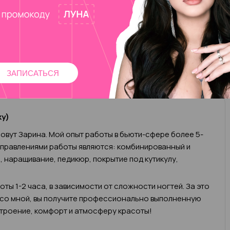
анный без покрытия
2 000 ₽
ЗАПИСАТЬСЯ
ку)
овут Зарина. Мой опыт работы в бьюти-сфере более 5-
аправлениями работы являются: комбинированный и
 наращивание, педикюр, покрытие под кутикулу,
ты 1-2 часа, в зависимости от сложности ногтей. За это
 со мной, вы получите профессионально выполненную
троение, комфорт и атмосферу красоты!