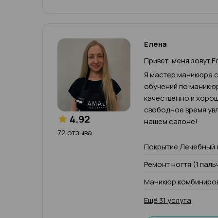
Елена
Привет, меня зовут Е
Я мастер маникюра с
обучений по маникюр
качественно и хорош
свободное время увл
4.92
нашем салоне!
72 отзыва
Покрытие Лечебный 
Ремонт ногтя (1 паль
Маникюр комбиниров
Ещё 31 услуга