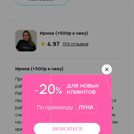
Ирина (+500р к чеку)
4.97
159 отзывов
Ирина (+500р к чеку)
Приветствую, меня зовут Ирина! Мой опыт
работы 11 лет, я топ-мастер универсал.
Работаю во всех техниках маникюра и
педикюра, а также SMART. Мне очень нравится
работать с ножками, привожу их в порядок за
считаные часы. Также выполняю наращивание
на формы и дизайны разной сложности. Люблю
креативные решения и всегда исполняю
ЗАПИСАТЬСЯ