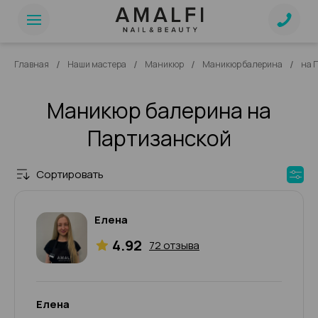
/
/
/
/
Главная
Наши мастера
Маникюр
Маникюр балерина
на 
Маникюр балерина на
Партизанской
Сортировать
Елена
4.92
72 отзыва
Елена