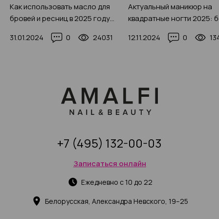
Как использовать масло для
Актуальный маникюр на
бровей и ресниц в 2025 году
квадратные ногти 2025: 
(с фото-примерами)
150 фото-новинок модног
31.01.2024
0
24031
12.11.2024
0
13
красивого дизайна
+7 (495) 132-00-03
Записаться онлайн
Ежедневно с 10 до 22
Белорусская, Александра Невского, 19–25