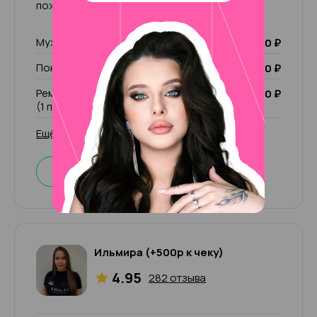
пожелания клиентов!
Мужской маникюр
2 500 ₽
Покрытие Лечебный лак
1 000 ₽
Ремонт ногтя (1 пальчик)/ чужой ремонт
200 ₽
(1 пальчик)
Ещё 53 услуги
Записаться
Ильмира (+500р к чеку)
4.95
282 отзыва