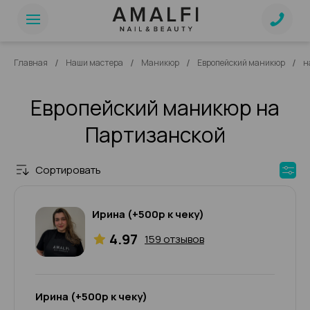
/
/
/
/
Главная
Наши мастера
Маникюр
Европейский маникюр
н
Европейский маникюр на
Партизанской
Сортировать
Ирина (+500р к чеку)
4.97
159 отзывов
Ирина (+500р к чеку)