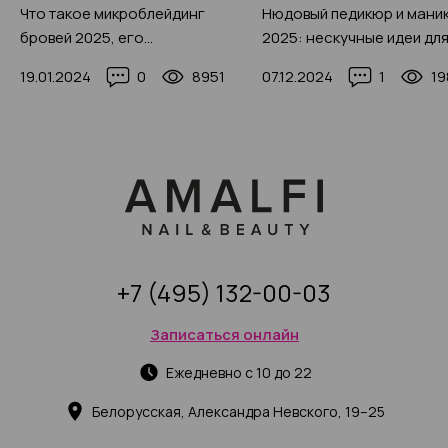
Что такое микроблейдинг
Нюдовый педикюр и мани
бровей 2025, его
2025: нескучные идеи дл
преимущества, особенности и
каждой красотки (+200 ф
19.01.2024
0
8951
07.12.2024
1
19
показания, фото-примеры
+7 (495) 132-00-03
Записаться онлайн
Ежедневно с 10 до 22
Белорусская, Александра Невского, 19–25