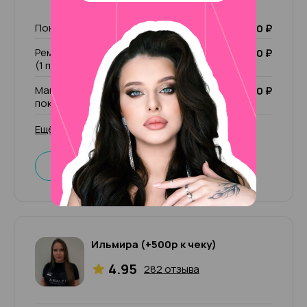
Покрытие Лечебный лак
1 000 ₽
Ремонт ногтя (1 пальчик)/ чужой ремонт
200 ₽
(1 пальчик)
Маникюр комбинированный без
2 000 ₽
покрытия
Ещё 31 услуга
Записаться
Ильмира (+500р к чеку)
4.95
282 отзыва