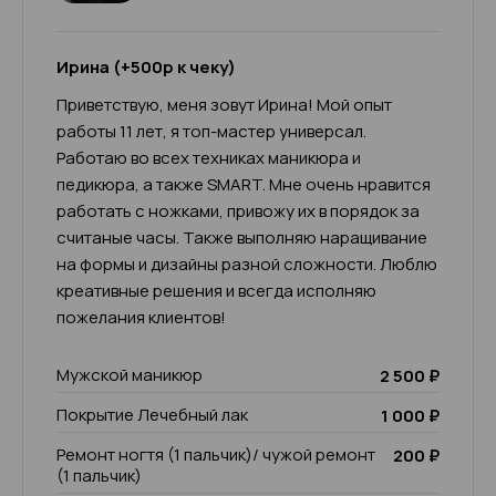
Ирина (+500р к чеку)
Приветствую, меня зовут Ирина! Мой опыт
работы 11 лет, я топ-мастер универсал.
Работаю во всех техниках маникюра и
педикюра, а также SMART. Мне очень нравится
работать с ножками, привожу их в порядок за
считаные часы. Также выполняю наращивание
на формы и дизайны разной сложности. Люблю
креативные решения и всегда исполняю
пожелания клиентов!
Мужской маникюр
2 500 ₽
Покрытие Лечебный лак
1 000 ₽
Ремонт ногтя (1 пальчик)/ чужой ремонт
200 ₽
(1 пальчик)