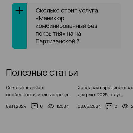
Сколько стоит услуга
«Маникюр
комбинированный без
покрытия» на на
Партизанской ?
Полезные статьи
Светлый педикюр:
Холодная парафинотера
особенности, модные тренды
для рук в 2025 году:
2025 года и цветовые
особенности процедуры
09.11.2024
0
12084
08.05.2024
0
сочетания (200 фото)
этапы проведения