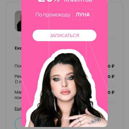
Екатерина
5
26 отзывов
ЗАПИСАТЬСЯ
Екатерина
Покрытие Лечебный лак
1 000 ₽
Ремонт ногтя (1 пальчик)/ чужой ремонт
200 ₽
(1 пальчик)
Маникюр комбинированный без
2 000 ₽
покрытия
Ещё 30 услуг
Записаться