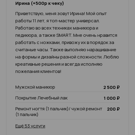
Ирина (+500р к чеку)
Приветствую, меня зовут Ирина! Мой опыт
работы 11 лет, я топ-мастер универсал.
Работаю во всех техниках маникюра и
педикюра, а также SMART. Мне очень нравится
работать с ножками, привожу их в порядок за
считаные часы. Также выполняю наращивание
на формы и дизайны разной сложности. Люблю
креативные решения и всегда исполняю
пожелания клиентов!
Мужской маникюр
2 500 ₽
Покрытие Лечебный лак
1 000 ₽
Ремонт ногтя (1 пальчик)/ чужой ремонт
200 ₽
(1 пальчик)
Ещё 53 услуги