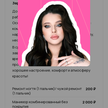
Зарина (+500р к чеку)
Добрый день! Меня зовут Зарина. Мой опыт
работы в бьюти-сфере более 5-ти лет.
Основными направлениями работы являются:
комбинированный и аппаратный маникюр,
наращивание, педикюр, покрытие под кутикулу,
несложные дизайны.
В среднем время работы 1-2 часа, в
зависимости от сложности ногтей. За это
время, проведенное со мной, вы получите
профессионально выполненную услугу,
хорошее настроение, комфорт и атмосферу
красоты!
Ремонт ногтя (1 пальчик)/ чужой ремонт
200 ₽
(1 пальчик)
Маникюр комбинированный без
2 000 ₽
покрытия