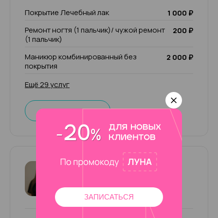
Покрытие Лечебный лак
1 000 ₽
Ремонт ногтя (1 пальчик)/ чужой ремонт
200 ₽
(1 пальчик)
Маникюр комбинированный без
2 000 ₽
покрытия
Ещё 29 услуг
Записаться
Зарина (+500р к чеку)
5
221 отзыв
ЗАПИСАТЬСЯ