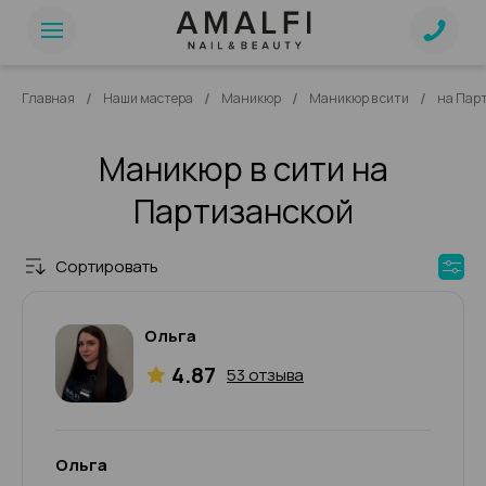
/
/
/
/
Главная
Наши мастера
Маникюр
Маникюр в сити
на Пар
Маникюр в сити на
Партизанской
Сортировать
Ольга
4.87
53 отзыва
Ольга