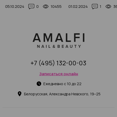
маникюра в 2025 году
примерами
05.10.2024
0
10455
01.02.2024
1
3
+7 (495) 132-00-03
Записаться онлайн
Ежедневно с 10 до 22
Белорусская, Александра Невского, 19–25