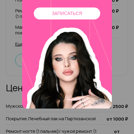
1 000 ₽
Ремонт ногтя (1 пальчик)/ чужой ремонт
200 ₽
ЗАПИСАТЬСЯ
(1 пальчик)
Маникюр комбинированный без
2 000 ₽
покрытия
Ещё 31 услуга
Записаться
Цены на услуги
Мужской маникюр на Партизанской
от 2500 ₽
Покрытие Лечебный лак на Партизанской
от 1000 ₽
Ремонт ногтя (1 пальчик)/ чужой ремонт (1
от