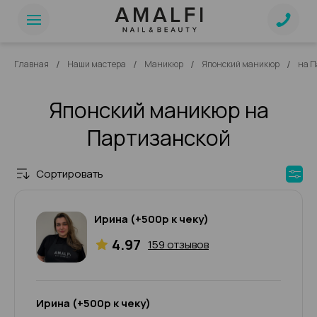
/
/
/
/
Главная
Наши мастера
Маникюр
Японский маникюр
на П
Японский маникюр на
Партизанской
Сортировать
Ирина (+500р к чеку)
4.97
159 отзывов
Ирина (+500р к чеку)