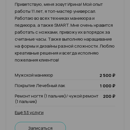
Приветствую, меня зовут Ирина! Мой опыт
работы 11 лет, я топ-мастер универсал.
Работаю во всех техниках маникюра и
педикюра, а также SMART. Мне очень нравится
работать с ножками, привожу их в порядок за
считаные часы. Также выполняю наращивание
на формы и дизайны разной сложности. Люблю
креативные решения и всегда исполняю
пожелания клиентов!
Мужской маникюр
2 500 ₽
Покрытие Лечебный лак
1 000 ₽
Ремонт ногтя (1 пальчик)/ чужой ремонт
200 ₽
(1 пальчик)
Ещё 53 услуги
Записаться