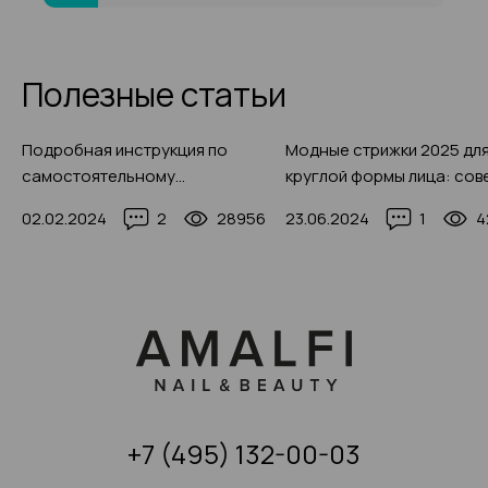
Полезные статьи
Подробная инструкция по
Модные стрижки 2025 дл
самостоятельному
круглой формы лица: сов
окрашиванию ресниц дома
по выбору с красивыми ф
02.02.2024
2
28956
23.06.2024
1
4
2025 с фото-примерами
идеями
+7 (495) 132-00-03