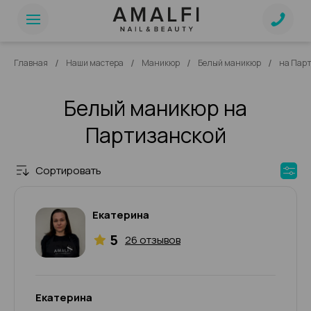
/
/
/
/
Главная
Наши мастера
Маникюр
Белый маникюр
на Пар
Белый маникюр на
Партизанской
Сортировать
Екатерина
5
26 отзывов
Екатерина