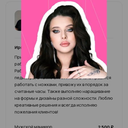
Ирина (+500р к чеку)
4.97
159 отзывов
Ирина (+500р к чеку)
Приветствую, меня зовут Ирина! Мой опыт
работы 11 лет, я топ-мастер универсал.
Работаю во всех техниках маникюра и
педикюра, а также SMART. Мне очень нравится
работать с ножками, привожу их в порядок за
считаные часы. Также выполняю наращивание
на формы и дизайны разной сложности. Люблю
креативные решения и всегда исполняю
пожелания клиентов!
Мужской маникюр
2 500 ₽