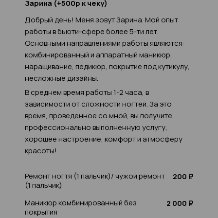
Зарина (+500р к чеку)
Добрый день! Меня зовут Зарина. Мой опыт
работы в бьюти-сфере более 5-ти лет.
Основными направлениями работы являются:
комбинированный и аппаратный маникюр,
наращивание, педикюр, покрытие под кутикулу,
несложные дизайны.
В среднем время работы 1-2 часа, в
зависимости от сложности ногтей. За это
время, проведенное со мной, вы получите
профессионально выполненную услугу,
хорошее настроение, комфорт и атмосферу
красоты!
Ремонт ногтя (1 пальчик)/ чужой ремонт
200 ₽
(1 пальчик)
Маникюр комбинированный без
2 000 ₽
покрытия