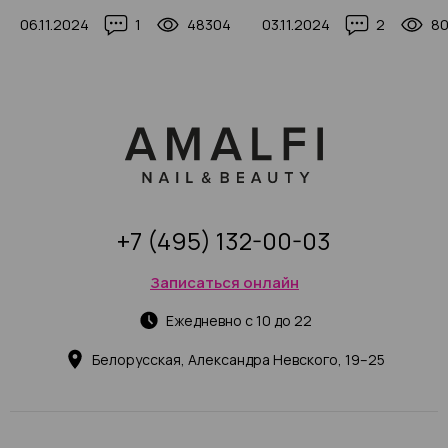
новинки, 200+ фото
дизайна для коротких но
06.11.2024
1
48304
03.11.2024
2
8
200+ фото
+7 (495) 132-00-03
Записаться онлайн
Ежедневно с 10 до 22
Белорусская, Александра Невского, 19–25