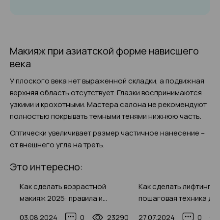
Макияж при азиатской форме нависшего
века
У плоского века нет выраженной складки, а подвижная
верхняя область отсутствует. Глазки воспринимаются
узкими и крохотными. Мастера салона не рекомендуют
полностью покрывать темными тенями нижнюю часть.
Оптически увеличивает размер частичное нанесение –
от внешнего угла на треть.
Это интересно:
Как сделать возрастной
Как сделать лифтинг-м
макияж 2025: правила и
пошаговая техника для
 до
секреты от визажистов с
кто заботится о своей
68
03.08.2024
0
23290
27.07.2024
0