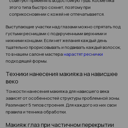
советуют применять водостойкую тушь. Косметика
этого типа быстро сохнет, поэтому при
соприкосновении с кожей не отпечатывается.
Выступающие участки над глазами можно спрятать под
густыми ресницами с подкрученными верхними и
нижними концами. Если нет желания каждый день
тщательно прорисовывать и подвивать каждый волосок,
то в нашем салоне мастера
нарастят реснички
подходящей формы.
Техники нанесения макияжа на нависшее
веко
Тонкости нанесения макияжа для нависшего века
зависят от особенностей структуры проблемной зоны.
Различают 5 типов строения. Для каждого из них свои
правила и техника обработки.
Макияж глаз при частичном перекрытии