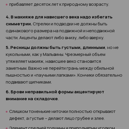
прибавляет десяток лет к природному возрасту.
4. В макияже для нависшего века надо избегать
симметрии.
Стрелки и подводки не должны быть
одинакового размера на подвижной и неподвижной
части. Акценты делают либо внизу, либо вверху.
5. Ресницы должны быть густыми, длинными
, но не
кукольными, как у Мальвины. Чрезмерный объем
утяжеляет макияж, нависшее веко становится
заметным. Важно не перейти грань между обильной
пышностью и «паучьими лапками». Кончики обязательно
подвивают щипчиками.
6. Брови неправильной формы акцентируют
внимание на складочке
.
Слишком тоненькие ниточки полностью открывают
дефект, а густые – делают лицо грубее и злее.
Элемент средней толщины и приподнятым уголком