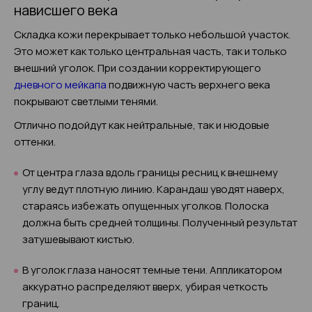
нависшего века
Складка кожи перекрывает только небольшой участок.
Это может как только центральная часть, так и только
внешний уголок. При создании корректирующего
дневного мейкапа
подвижную часть верхнего века
покрывают светлыми тенями.
Отлично подойдут как нейтральные, так и нюдовые
оттенки.
От центра глаза вдоль границы ресниц к внешнему
углу ведут плотную линию. Карандаш уводят наверх,
стараясь избежать опущенных уголков. Полоска
должна быть средней толщины. Полученный результат
затушевывают кистью.
В уголок глаза наносят темные тени. Аппликатором
аккуратно распределяют вверх, убирая четкость
границ.