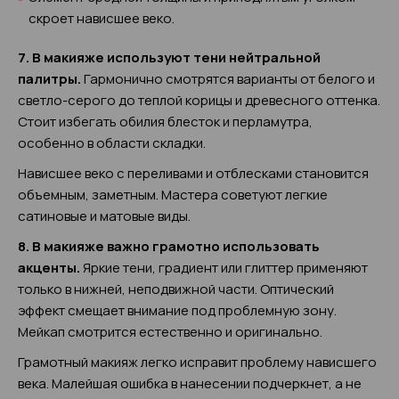
скроет нависшее веко.
7. В макияже используют тени нейтральной
палитры.
Гармонично смотрятся варианты от белого и
светло-серого до теплой корицы и древесного оттенка.
Стоит избегать обилия блесток и перламутра,
особенно в области складки.
Нависшее веко с переливами и отблесками становится
объемным, заметным. Мастера советуют легкие
сатиновые и матовые виды.
8. В макияже важно грамотно использовать
акценты.
Яркие тени, градиент или глиттер применяют
только в нижней, неподвижной части. Оптический
эффект смещает внимание под проблемную зону.
Мейкап смотрится естественно и оригинально.
Грамотный макияж легко исправит проблему нависшего
века. Малейшая ошибка в нанесении подчеркнет, а не