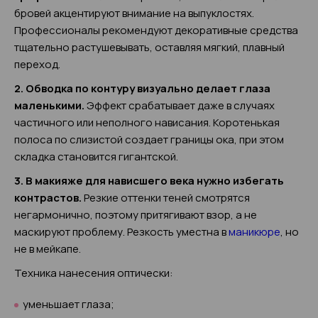
бровей акцентируют внимание на выпуклостях.
Профессионалы рекомендуют декоративные средства
тщательно растушевывать, оставляя мягкий, плавный
переход.
2. Обводка по контуру визуально делает глаза
маленькими.
Эффект срабатывает даже в случаях
частичного или неполного нависания. Коротенькая
полоса по слизистой создает границы ока, при этом
складка становится гигантской.
3. В макияже для нависшего века нужно избегать
контрастов.
Резкие оттенки теней смотрятся
негармонично, поэтому притягивают взор, а не
маскируют проблему. Резкость уместна в
маникюре
, но
не в мейкапе.
Техника нанесения оптически:
уменьшает глаза;