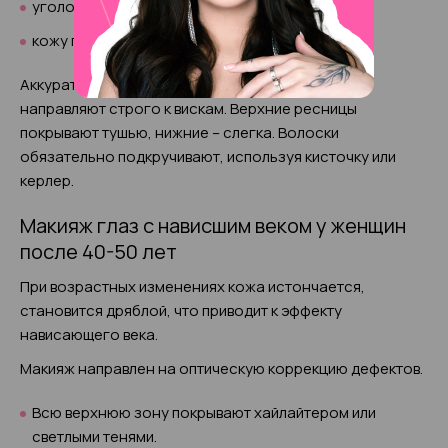
уголок ока;
кожу подвижного века (до середины).
Аккуратно прорисовывают стрелку. Конец линии
направляют строго к вискам. Верхние ресницы
покрывают тушью, нижние – слегка. Волоски
обязательно подкручивают, используя кисточку или
керлер.
Макияж глаз с нависшим веком у женщин
после 40-50 лет
При возрастных изменениях кожа истончается,
становится дряблой, что приводит к эффекту
нависающего века.
Макияж направлен на оптическую коррекцию дефектов.
Всю верхнюю зону покрывают хайлайтером или
светлыми тенями.