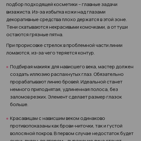
подбор подходящей косметики – главные задачи
визажиста. Из-за избытка кожи над глазами
декоративные средства плохо держатся в этой зоне.
Тени скатываются некрасивыми комочками, а от туши
остаются грязные пятна.
При прорисовке стрелок в проблемной части линии
ломаются, из-за чего теряется контур.
Подбирая макияж для нависшего века, мастер должен
создать иллюзию распахнутых глаз. Обязательно
прорабатывают линию бровей. Идеальной станет
немного приподнятая, удлиненная полоса, без
заломов резких. Элемент сделает размер глазок
больше.
Красавицам с нависшим веком одинаково
противопоказаны как брови-ниточки, так и густой
волосяной покров. В первом случае недостаток будет
очень виден, во втором – выражение лица станет