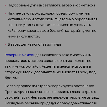
Надбровные дуги высветляют матовой косметикой.
Нижнее веко прокрашивают средством с легким
металлическим отблеском, тщательно обрабатывая
внешний угол. Оптически глаза можно увеличить
кайаловым карандашом (белым), который нужен по
нижней слизистой.
В завершение используют тушь.
Вечерний макияж
для нависшего века с частичным
перекрытием мастера салона советуют делать по
технике «смоки айс». Акценты в мейкапе выводят в
сторону и вверх, дополнительно высветляя зону под
бровями.
После прорисовки стрелок переходят к растушевке.
Процедуру выполняют не с середины глаза, с краю с
верхней части. Чем плавнее переход, тем легче взгляд.
Накладные ресницы придадут образу драматичности.