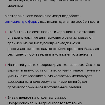
мрачным.
Мастера нашего салона помогут подобрать
оптимальную форму
под индивидуальные особенности.
Чтобы тени не скатывались и карандаш не оставлял
следов, в макияже для нависшего века используют
праймер. Из-за выступающей складки кожи
рассыпаются даже самые стойкие средства. База для
век является обязательным компонентом мейкапа.
Нависший участок корректируют консилером. Светлые
варианты выпуклость оптически увеличивают, темные –
уменьшают. Маскирующую косметику используют
дозировано, иначе результат изменения будет
противоположный от поставленной задачи.
Визаж делают на открытых глазах.
Профессиональный прием позволяет точно