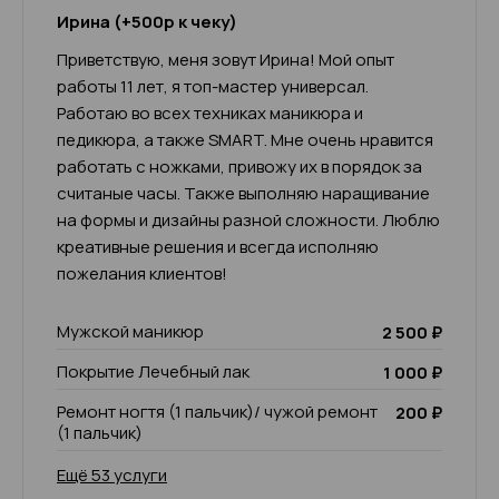
Ирина (+500р к чеку)
Приветствую, меня зовут Ирина! Мой опыт
работы 11 лет, я топ-мастер универсал.
Работаю во всех техниках маникюра и
педикюра, а также SMART. Мне очень нравится
работать с ножками, привожу их в порядок за
считаные часы. Также выполняю наращивание
на формы и дизайны разной сложности. Люблю
креативные решения и всегда исполняю
пожелания клиентов!
Мужской маникюр
2 500 ₽
Покрытие Лечебный лак
1 000 ₽
Ремонт ногтя (1 пальчик)/ чужой ремонт
200 ₽
(1 пальчик)
Ещё 53 услуги