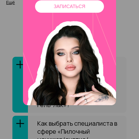
Ещё
ЗАПИСАТЬСЯ
Ответы на частые
вопросы
Сколько специалистов на
Партизанской оказывают
услугу «Пилочный
маникюр/снятие/
выравнивание/покрытие
гель-лак»?
Как выбрать специалиста в
сфере «Пилочный