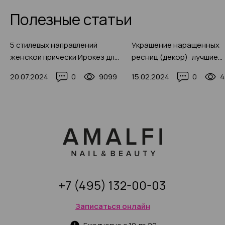
Полезные статьи
5 стилевых направлений
Украшение наращенных
женской прически Ирокез для
ресниц (декор): лучшие
длинных, средних и коротких
дизайны 2025 года с фот
20.07.2024
0
9099
15.02.2024
0
4
волос (с фото-идеями)
примерами
+7 (495) 132-00-03
Записаться онлайн