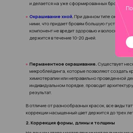
и делается на уже сформированных бровях.
Окрашивание хной
.
При данном типе окрашиван
ними, что придает бровям большую густоту и н
компонент не вредит здоровью и волоскам. Хно
держится в течение 10-20 дней.
Перманентное окрашивание.
Существует неск
микроблейдинга, которые позволяют создать к
химиотерапии или неправильно проведенной деп
индивидуальном порядке, проводит архитектур
результат.
В отличие от разнообразных красок, все виды та
коррекции насыщенный цвет держится до трех лет
2. Коррекция формы, длины и толщины
На данном этапе мастер принимает во внимание и