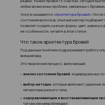
редких, тонких бровок? К счастью, сегодня бью
любых возможных проблем, связанных с бровями
Услуга называется «
Архитектура бровей
». После
состояния волосков, опытный мастер подбирает 
позволят создать нужную форму, цвет, ширину и д
ее особенности, читайте в этой статье.
Что такое архитектура бровей
Под данным понятием подразумевают работу опы
внешний вид.
Это творческий процесс, включающий:
анализ состояния бровей
, индивидуальных ос
выбор методик
, которые включают удаление л
пигментами разного типа;
оздоравливающие и восстанавливающие п
татуаж или микроблейдинг;