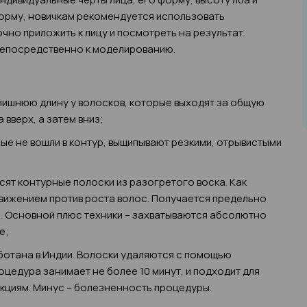
орму, новичкам рекомендуется использовать
чно приложить к лицу и посмотреть на результат.
непосредственно к моделированию.
ишнюю длину у волосков, которые выходят за общую
вверх, а затем вниз;
ые не вошли в контур, выщипывают резкими, отрывистыми
сят контурные полоски из разогретого воска. Как
движением против роста волос. Получается предельно
й. Основной плюс техники – захватываются абсолютно
е;
ботана в Индии. Волоски удаляются с помощью
цедура занимает не более 10 минут, и подходит для
акциям. Минус – болезненность процедуры.