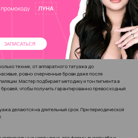
ия пигментируются не только волоски, но и кожа под
асыщенность цвета. Растительный, натуральный
й вполне можно пользоваться на дому, а эффект
ЗАПИСАТЬСЯ
олько техник, от аппаратного татуажа до
расивые, ровно очерченные брови даже после
иляции. Мастер подбирает методику и тон пигмента в
у бровей, чтобы получить гарантированно превосходный
туажа делаются на длительный срок. При периодической
.
ндивидуальные черты лица, его форму, высоту лба и