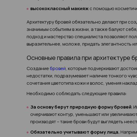
высококлассный макияж
с помощью косметиче
Архитектуру бровей обязательно делают при соз
значимым событиям в жизни, а также балуют себя
подход и мастерство специалиста позволяют пол
выразительнее, моложе, придать элегантность и
Основные правила при архитектуре бр
Создание
бровей
, которые подчеркивают достои
недостатки, подразумевает наличие тонкого чувс
сочетания цветотипа кожи и волос, умения накла
Необходимо соблюдать следующие правила:
За основу берут природную форму бровей
. 
очерчивают контур, уменьшают или увеличивают
производят – такие брови будут выглядеть неес
Обязательно учитывают форму лица.
Наприме