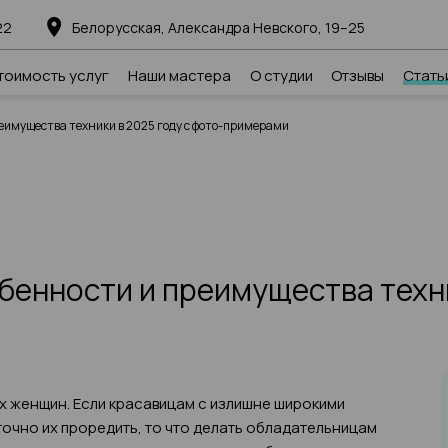
22
Белорусская, Александра Невского, 19–25
тоимость услуг
Наши мастера
О студии
Отзывы
Стать
реимущества техники в 2025 году с фото-примерами
бенности и преимущества техни
х женщин. Если красавицам с излишне широкими
точно их проредить, то что делать обладательницам