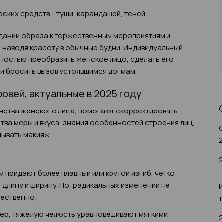
ских средств – туши, карандашей, теней.
дании образа к торжественным мероприятиям и
, наводя красоту в обычные будни. Индивидуальный
ностью преобразить женское лицо, сделать его
ли бросить вызов устоявшимся догмам.
овей, актуальные в 2025 году
нства женского лица, помогают скорректировать
тва меры и вкуса, знания особенностей строения лиц,
дывать макияж.
Им придают более плавный или крутой изгиб, четко
 длину и ширину. Но, радикальных изменений не
тественно;
р, тяжелую челюсть уравновешивают мягкими,