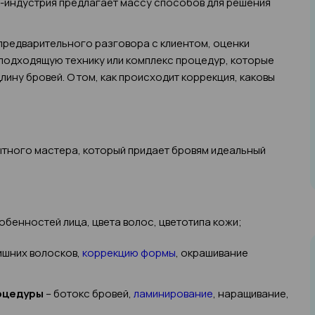
ти-индустрия предлагает массу способов для решения
.
 предварительного разговора с клиентом, оценки
подходящую технику или комплекс процедур, которые
лину бровей. О том, как происходит коррекция, каковы
тного мастера, который придает бровям идеальный
обенностей лица, цвета волос, цветотипа кожи;
ишних волосков,
коррекцию формы
, окрашивание
роцедуры
– ботокс бровей,
ламинирование
, наращивание,