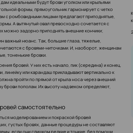
 дам идеальными будут брови уголком или крыльями
гольной формы, прямоугольник гармонирует с четко
ам с ромбовидными лицами предлагают приподнятые,
ормы. А вытянутый овал превосходно сочетается с
ых можно задорно приподнять внешние кончики;
ин важный нюанс. Так, большие глаза, тяжелые,
очетаются с бровями-ниточками. И, наоборот, женщинам
ые, тоненькие бровки.
ния бровей. У них есть начало, пик (середина) и конец.
и, линейку или карандаш прикладывают вертикально к
должна пройти по прямой от крыла носа через внешний
ину брови пополам. Их высоту над веком определяют,
бровей самостоятельно
ться моделированием и покраской бровей
их, густых бровях, данные процедуры не составляют
лемы, если они слишком редкие и тонкие, без помощи