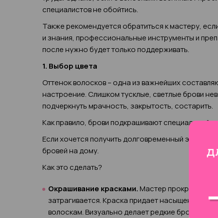
специалистов не обойтись.
Также рекомендуется обратиться к мастеру, если
и знания, профессиональные инструменты и преп
после нужно будет только поддерживать.
1. Выбор цвета
Оттенок волосков – одна из важнейших составля
настроение. Слишком тусклые, светлые брови не
подчеркнуть мрачность, закрытость, состарить.
Как правило, брови подкрашивают специальной т
Если хочется получить долговременный эффект, 
бровей на дому.
Как это сделать?
Окрашивание красками.
Мастер прокрашивает 
затрагивается. Краска придает насыщенный, кр
волоскам. Визуально делает редкие брови боле