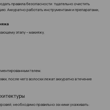
дать правила безопасности: тщательно очистить
кцию. Аккуратно работать инструментами и препаратами,
кияжа
ающему этапу – макияжу.
гментированным гелем.
ки, после чего волоски лежат аккуратно в течение
рхитектуры
бровей, необходимо правильно за ними ухаживать: