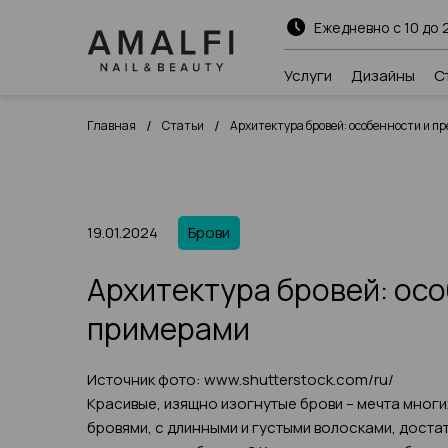
Ежедневно с 10 до 
Услуги
Дизайны
С
/
/
Главная
Статьи
Архитектура бровей: особенности и п
19.01.2024
Брови
Архитектура бровей: осо
примерами
Источник фото: www.shutterstock.com/ru/
Красивые, изящно изогнутые брови – мечта многи
бровями, с длинными и густыми волосками, доста