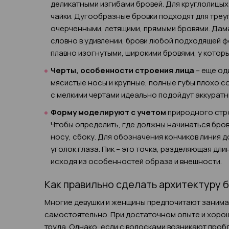
деликатными изгибами бровей. Для круглолицых
чайки. Дугообразные бровки подходят для треу
очерченными, летящими, прямыми бровями. Дам
словно в удивлении, брови любой подходящей ф
плавно изогнутыми, широкими бровями, у котор
Черты, особенности строения лица
– еще од
мясистые носы и крупные, полные губы плохо с
с мелкими чертами идеально подойдут аккуратн
Форму моделируют с учетом
природного строе
Чтобы определить, где должны начинаться бров
носу, сбоку. Для обозначения кончиков линия 
уголок глаза. Пик – это точка, разделяющая дл
исходя из особенностей образа и внешности.
Как правильно сделать архитектуру 
Многие девушки и женщины предпочитают занима
самостоятельно. При достаточном опыте и хорош
труда. Однако, если с волосками возникают проб