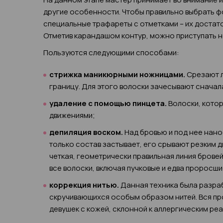
другие особенности. Чтобы правильно выбрать ф
специальные трафареты с отметками – их достато
Отметив карандашом контур, можно приступать 
Пользуются следующими способами:
стрижка маникюрными ножницами.
Срезают л
границу. Для этого волоски зачесывают сначала 
удаление с помощью пинцета.
Волоски, котор
движениями;
депиляция воском.
Над бровью и под нее нано
только состав застывает, его срывают резким 
четкая, геометрически правильная линия брове
все волоски, включая пучковые и едва проросши
коррекция нитью.
Данная техника была разра
скручивающихся особым образом нитей. Вся про
девушек с кожей, склонной к аллергическим ре