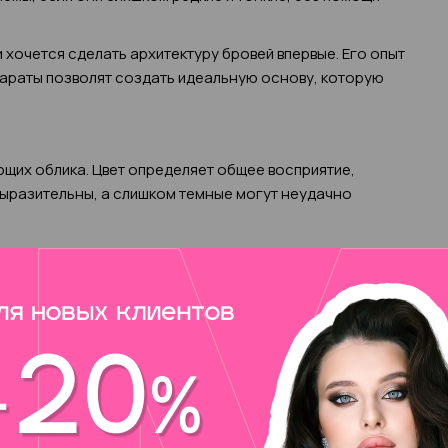
 хочется сделать архитектуру бровей впервые. Его опыт
араты позволят создать идеальную основу, которую
ющих облика. Цвет определяет общее восприятие,
выразительны, а слишком темные могут неудачно
ушью или карандашом, в процессе нанесения макияжа.
стоит посетить салон красоты или устроить окрашивание
каждый волосок отдельно, так что кожа не
асивый цвет и блеск полупрозрачным, бледным
е густыми и объемными. Процедура занимает 5-7 минут,