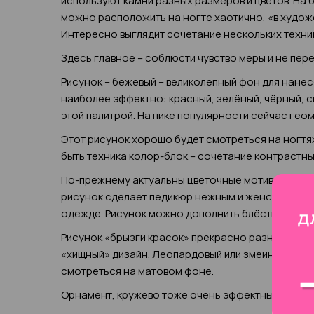
используют камни разных размеров и цветов. На 
можно расположить на ногте хаотично, «в худож
Интересно выглядит сочетание нескольких техник
Здесь главное – соблюсти чувство меры и не пер
Рисунок – бежевый – великолепный фон для нанес
наиболее эффектно: красный, зелёный, чёрный, с
этой палитрой. На пике популярности сейчас гео
Этот рисунок хорошо будет смотреться на ногтя
быть техника колор-блок – сочетание контрастны
По-прежнему актуальны цветочные мотивы. Кроме 
рисунок сделает педикюр нежным и женственным,
одежде. Рисунок можно дополнить блёстками, ст
Рисунок «брызги красок» прекрасно разнообразит
«хищный» дизайн. Леопардовый или змеиный узо
смотреться на матовом фоне.
Орнамент, кружево тоже очень эффектны будут в