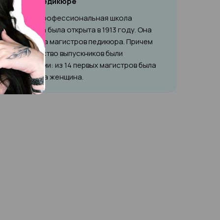
Факт о педикюре
Первая профессиональная школа
педикюра была открыта в 1913 году. Она
выпускала магистров педикюра. Причем
большинство выпускников были
мужчинами: из 14 первых магистров была
лишь одна женщина.