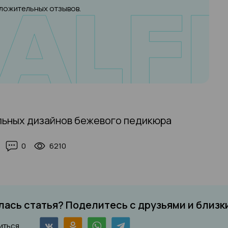
оложительных отзывов.
льных дизайнов бежевого педикюра
0
6210
ась статья? Поделитесь с друзьями и близк
иться