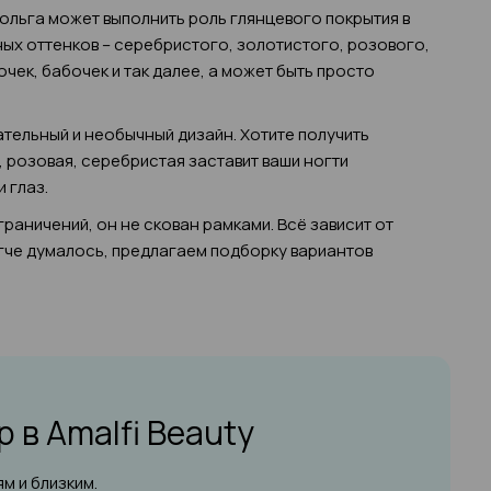
Фольга может выполнить роль глянцевого покрытия в
ых оттенков – серебристого, золотистого, розового,
очек, бабочек и так далее, а может быть просто
ательный и необычный дизайн. Хотите получить
 розовая, серебристая заставит ваши ногти
и глаз.
раничений, он не скован рамками. Всё зависит от
легче думалось, предлагаем подборку вариантов
юр
в Amalfi Beauty
м и близким.