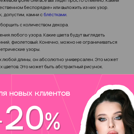
бежевом фоне они все выглядят просто отменно. Камни
ественном беспорядке» или выложить из них узор.
, допустим, камни с
блёстками
.
еборщить с количеством декора.
ения любого узора. Какие цвета будут выглядеть
иний, фиолетовый. Конечно, можно не ограничиваться
метрические узоры.
х любой длины, он абсолютно универсален. Это может
х цветов. Это может быть абстрактный рисунок.
цветов это могут быть листья, стебли, бутоны. Такой
 поднимает настроение и подойдёт к любому стилю в
разами, бусинами.
 ноготки телесного оттенка. Не выходит из моды и
р на большом ногте особенно выигрышно будет
 нюдовом дизайне.