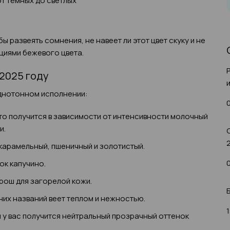
т тёмных до светлых
бы развеять сомнения, не навеет ли этот цвет скуку и не
циями бежевого цвета.
2025 году
днотонном исполнении:
 то получится в зависимости от интенсивности молочный
и.
у карамельный, пшеничный и золотистый.
ок капучино.
рош для загорелой кожи.
них названий веет теплом и нежностью.
1
и у вас получится нейтральный прозрачный оттенок