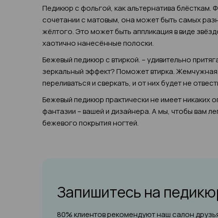
Педикюр с фольгой, как альтернатива блёсткам. 
сочетании с матовым, она может быть самых разн
жёлтого. Это может быть аппликация в виде звёзд
хаотично нанесённые полоски.
Бежевый педикюр с втиркой. – удивительно притяг
зеркальный эффект? Поможет втирка. Жемчужная,
переливаться и сверкать, и от них будет не отвест
Бежевый педикюр практически не имеет никаких ог
фантазии – вашей и дизайнера. А мы, чтобы вам 
бежевого покрытия ногтей.
Запишитесь на педик
80% клиентов рекомендуют наш салон друзья