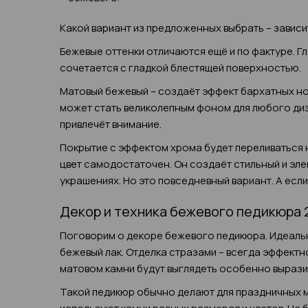
Какой вариант из предложенных выбрать – зависит
Бежевые оттенки отличаются ещё и по фактуре. Г
сочетается с гладкой блестящей поверхностью.
Матовый бежевый – создаёт эффект бархатных но
может стать великолепным фоном для любого диз
привлечёт внимание.
Покрытие с эффектом хрома будет переливаться 
цвет самодостаточен. Он создаёт стильный и эле
украшениях. Но это повседневный вариант. А есл
Декор и техника бежевого педикюра 
Поговорим о декоре бежевого педикюра. Идеаль
бежевый лак. Отделка стразами – всегда эффектно
матовом камни будут выглядеть особенно вырази
Такой педикюр обычно делают для праздничных м