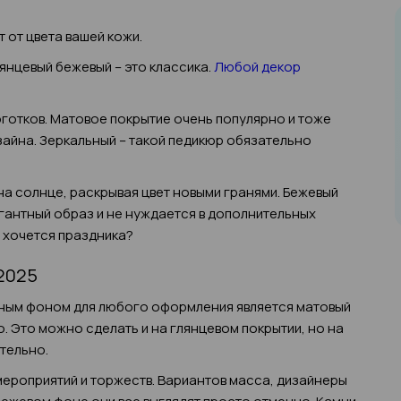
 от цвета вашей кожи.
лянцевый бежевый – это классика.
Любой декор
готков. Матовое покрытие очень популярно и тоже
айна. Зеркальный – такой педикюр обязательно
на солнце, раскрывая цвет новыми гранями. Бежевый
гантный образ и не нуждается в дополнительных
и хочется праздника?
2025
ным фоном для любого оформления является матовый
. Это можно сделать и на глянцевом покрытии, но на
тельно.
ероприятий и торжеств. Вариантов масса, дизайнеры