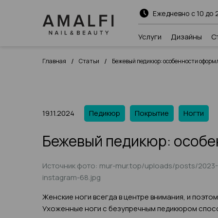
Ежедневно с 10 до 
Услуги
Дизайны
С
/
/
Главная
Статьи
Бежевый педикюр: особенности оформл
19.11.2024
Педикюр
Покрытие
Ногти
Бежевый педикюр: особе
Источник фото: mur-mur.top/uploads/posts/2023-0
instagram-68.jpg
Женские ноги всегда в центре внимания, и поэтом
Ухоженные ноги с безупречным педикюром спосо