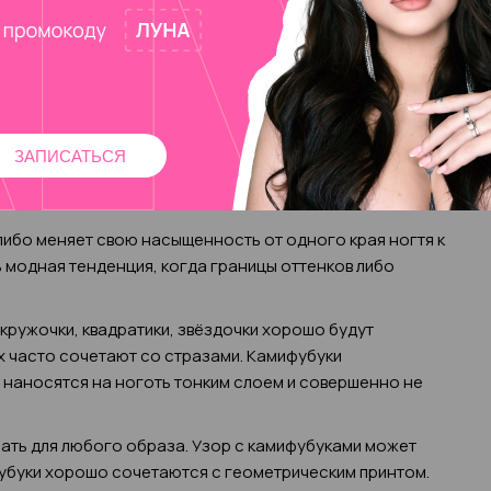
нальная полоска на ногте и нежные переливы цвета в
. Французский педикюр – ну конечно же, нюдовые
лядит элегантно и естественно даже без
азноцветная разновидность френч-маникюра, когда
та.
 бежевом фоне выглядит особенно изысканно. Область
ЗАПИСАТЬСЯ
 узорами или выложить стразами – всё будет выглядеть
 либо меняет свою насыщенность от одного края ногтя к
ь модная тенденция, когда границы оттенков либо
 кружочки, квадратики, звёздочки хорошо будут
Их часто сочетают со стразами. Камифубуки
в наносятся на ноготь тонким слоем и совершенно не
ать для любого образа. Узор с камифубуками может
фубуки хорошо сочетаются с геометрическим принтом.