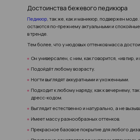
Достоинства бежевого педикюра
Педикюр
, так же, как и маникюр, подвержен моде
остаются по-прежнему актуальными и спокойные 
в тренде.
Тем более, что у нюдовых оттенков масса достои
Он универсален, с ним, как говорится, «ив пир, и 
Подойдёт любому возрасту.
Ногти выглядят аккуратными и ухоженными.
Подходит к любому наряду, как к вечернему, так
дресс-кодом.
Выглядит естественно и натурально, а не вызыв
Имеет массу разнообразных оттенков.
Прекрасное базовое покрытие для любого диза