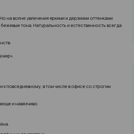
. Но на волне увлечения яркими и дерзкими оттенками
бежевые тона. Натуральность и естественность всегда
нств:
в мир».
 и к повседневному, в том числе в офисе со строгим
ающе и навязчиво.
йна.