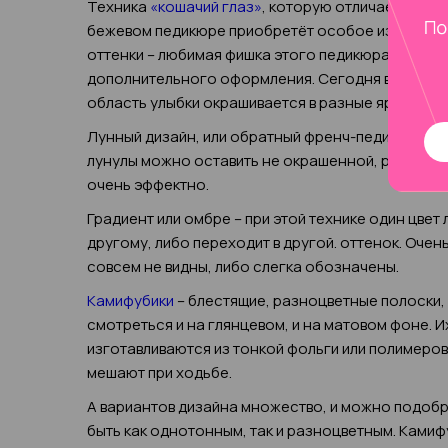
Техника
«кошачий глаз»
, которую отличает диаго
бежевом педикюре приобретёт особое изящество
оттенки – любимая фишка этого педикюра. Он выг
дополнительного оформления. Сегодня в моде р
область улыбки окрашивается в разные яркие цве
Лунный дизайн, или обратный френч-педикюр на
лунулы можно оставить не окрашенной, расписать
очень эффектно.
Градиент или омбре – при этой технике один цвет
другому, либо переходит в другой. оттенок. Очен
совсем не видны, либо слегка обозначены.
Камифубики
– блестящие, разноцветные полоски,
смотреться и на глянцевом, и на матовом фоне. 
изготавливаются из тонкой фольги или полимеро
мешают при ходьбе.
А вариантов дизайна множество, и можно подобр
быть как однотонным, так и разноцветным. Ками