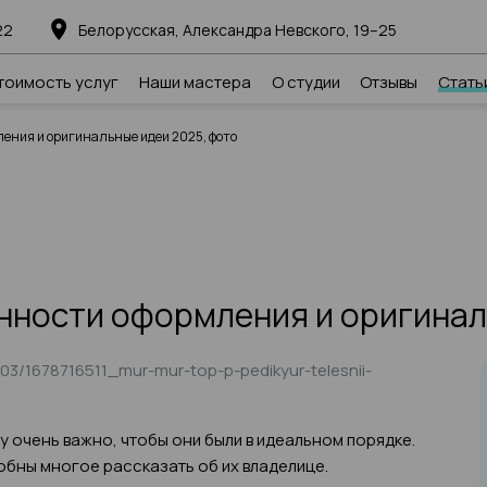
22
Белорусская, Александра Невского, 19–25
тоимость услуг
Наши мастера
О студии
Отзывы
Стать
ения и оригинальные идеи 2025, фото
нности оформления и оригинал
3/1678716511_mur-mur-top-p-pedikyur-telesnii-
у очень важно, чтобы они были в идеальном порядке.
бны многое рассказать об их владелице.