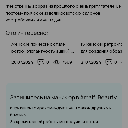
Женственный образ из прошлого очень притягателен, и
поэтому причёски из великосветских салонов
востребованы и в наши дни.
Это интересно:
ов
Женские прически в стиле
15 женских ретро-при
ретро: элегантность и шик (+
для создания образа с
эффектные фото-примеры)
78
20.07.2024
0
7869
21.07.2024
0
Запишитесь на маникюр
в Amalfi Beauty
80% клиентов рекомендуют наш салон друзьям и
близким.
За время нашей работы мы получили сотни