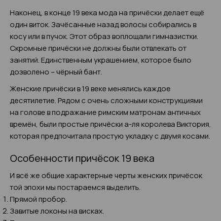
Наконец, в конце 19 века мода на причёски делает ещё
один виток. Зачёсанные назад волосы собирались в
косу или в пучок. Этот образ воплощали гимназистки.
Скромные причёски не должны были отвлекать от
занятий. Единственным украшением, которое было
дозволено – чёрный бант.
Женские причёски в 19 веке менялись каждое
десятилетие. Рядом с очень сложными конструкциями
на голове в подражание римским матронам античных
времён, были простые причёски а-ля королева Виктория,
которая предпочитала простую укладку с двумя косами.
Особенности причёсок 19 века
И всё же общие характерные черты женских причёсок
той эпохи мы постараемся выделить.
Прямой пробор.
Завитые локоны на висках.