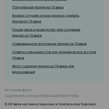
Популярные причёски 19 века
В каких случаях и кому можно сделать
причёску 19 века
Пошаговое руководство для создания
причёсок 19 века
Современное прочтение причёсок 19 века
Советы специалистов для укладки волос в стиле
19 века
Фото-галерея причесок 19 века для
вдохновения
Источник фото:
ru.pinterest.com/pin/398146423290177636/
В XIX веке на смену пышному и помпезному барокко