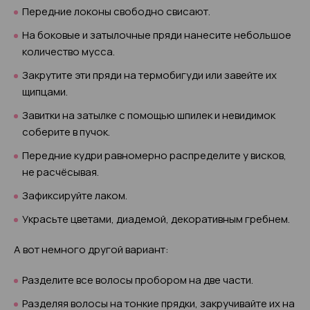
Передние локоны свободно свисают.
На боковые и затылочные пряди нанесите небольшое
количество мусса.
Закрутите эти пряди на термобигуди или завейте их
щипцами.
Завитки на затылке с помощью шпилек и невидимок
соберите в пучок.
Передние кудри равномерно распределите у висков,
не расчёсывая.
Зафиксируйте лаком.
Украсьте цветами, диадемой, декоративным гребнем.
А вот немного другой вариант:
Разделите все волосы пробором на две части.
Разделяя волосы на тонкие прядки, закручивайте их на