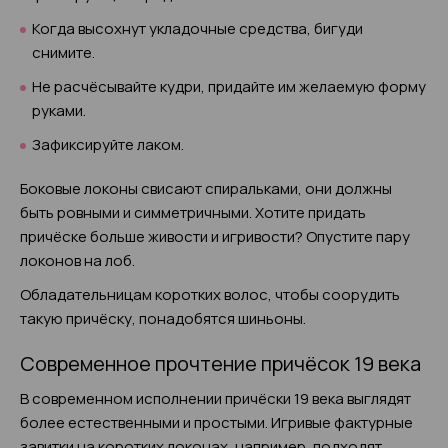
Когда высохнут укладочные средства, бигуди
снимите.
Не расчёсывайте кудри, придайте им желаемую форму
руками.
Зафиксируйте лаком.
Боковые локоны свисают спиральками, они должны
быть ровными и симметричными. Хотите придать
причёске больше живости и игривости? Опустите пару
локонов на лоб.
Обладательницам коротких волос, чтобы соорудить
такую причёску, понадобятся шиньоны.
Современное прочтение причёсок 19 века
В современном исполнении причёски 19 века выглядят
более естественными и простыми. Игривые фактурные
завитки на коротких локонах, например, подходят