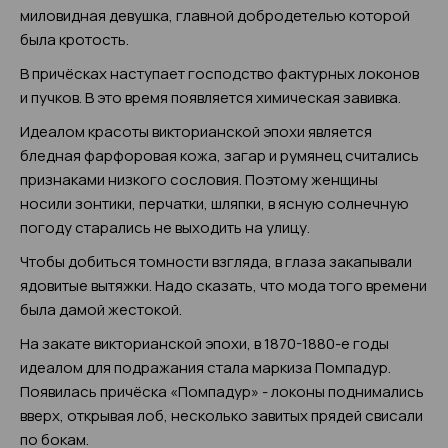
миловидная девушка, главной добродетелью которой
была кротость.
В причёсках наступает господство фактурных локонов
и пучков. В это время появляется химическая завивка.
Идеалом красоты викторианской эпохи является
бледная фарфоровая кожа, загар и румянец считались
признаками низкого сословия. Поэтому женщины
носили зонтики, перчатки, шляпки, в ясную солнечную
погоду старались не выходить на улицу.
Чтобы добиться томности взгляда, в глаза закапывали
ядовитые вытяжки. Надо сказать, что мода того времени
была дамой жестокой.
На закате викторианской эпохи, в 1870-1880-е годы
идеалом для подражания стала маркиза Помпадур.
Появилась причёска «Помпадур» - локоны поднимались
вверх, открывая лоб, несколько завитых прядей свисали
по бокам.