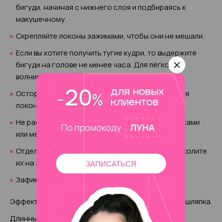
бигуди, начиная с нижнего слоя и подбираясь к
макушечному.
Скрепляйте локоны зажимами, чтобы они не мешали.
Если вы хотите получить тугие кудри, то выдержите
бигуди на голове не менее часа. Для лёгкой
волнистости достаточно 15 минут.
Осторожно снимайте папильотки, не повреждая
локоны.
Не расчёсывайте их, только слегка уложите руками
или мелкой расчёской.
Отделите от висков две симметричные пряди, сколите
их на затылке красивым зажимом.
ЗАПИСАТЬСЯ
Зафиксируйте причёску лаком.
Эффектным дополнением к ней будет маленькая шляпка.
Длинные волосы можно уложить в хвост.