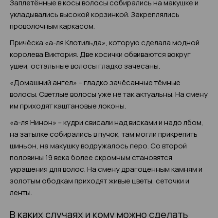
Заплетённые в косы волосы собирались на макушке и
укладывались высокой корзинкой. Закреплялись
проволочным каркасом.
Причёска «а-ля Клотильда», которую сделала модной
королева Виктория. Две косички обвиваются вокруг
ушей, остальные волосы гладко зачёсаны.
«Домашний ангел» – гладко зачёсанные тёмные
волосы. Светлые волосы уже не так актуальны. На смену
им приходят каштановые локоны.
«а-ля Нинон» – кудри свисали над висками и надо лбом,
на затылке собирались в пучок, там могли прикрепить
шиньон, на макушку водружалось перо. Со второй
половины 19 века более скромным становятся
украшения для волос. На смену драгоценным камням и
золотым ободкам приходят живые цветы, сеточки и
ленты.
В каких случаях и кому можно сделать