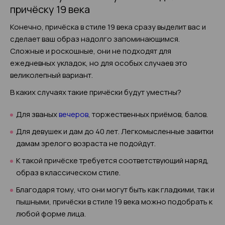
причёску 19 века
Конечно, причёска в стиле 19 века сразу выделит вас и
сделает ваш образ надолго запоминающимся.
Сложные и роскошные, они не подходят для
ежедневных укладок, но для особых случаев это
великолепный вариант.
В каких случаях такие причёски будут уместны?
Для званых
вечеров
, торжественных приёмов, балов.
Для девушек и дам до 40 лет. Легкомысленные завитки
дамам зрелого возраста не подойдут.
К такой причёске требуется соответствующий наряд,
образ в классическом стиле.
Благодаря тому, что они могут быть как гладкими, так и
пышными, причёски в стиле 19 века можно подобрать к
любой форме лица.