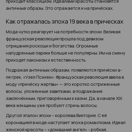
приходит классицизм. Идеалами красоты становятся
античные образы. Это отражается и на причёсках.
Как отражалась эпоха 19 века в прическах
Мода чутко реагирует на потребности эпохи. Великая
французская революция прошла под девизом
отрицания роскоши и богатства. Огромные
напудренные парики больше не популярны. Им на смену
приходят лаконизм и естественность.
Подражая античным образам, появляются причёски а-
ля грек, «Узел Психеи». Французская революция ввела в
моду «причёску жертвы» — это коротко остриженные
волосы, уложенные завитками, в подражание
заключённым, приговорённым к казни. Да, в начале XIX
века женщины уже пробуют стричь волосы.
Другой эталон эпохи – королева Виктория. С её
коронацией в моде наступает эпоха романтизма. Идеал
женской красоты – «домашний ангел» - робкая,