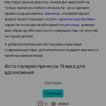
Мастера салона красоты «Амальфи» выполнят не
только причёску любой сложности, но и сделают
превосходный макияж,
маникюр
, откорректируют
форму лица с помощью услуги «
архитектура бровей
»,
нарастят в случае необходимости
ресницы
, доведут
ваш образ до абсолютного совершенства, не упустив
ни одной детали.
А доброжелательная обстановка и красивый
современный офис дополнительно подарят вам массу
приятных впечатлений.
Фото-галерея причесок 19 века для
вдохновения
21.07.2024
Причёски
0
26660