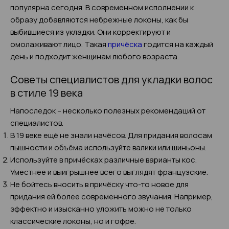
популярна сегодня. В современном исполнении к
образу добавляются небрежные локоны, как бы
выбившиеся из укладки. Они корректируют и
омолаживают лицо. Такая
причёска
годится на каждый
день и подходит женщинам любого возраста.
Советы специалистов для укладки волос
в стиле 19 века
Напоследок – несколько полезных рекомендаций от
специалистов.
В 19 веке ещё не знали начёсов. Для придания волосам
пышности и объёма используйте валики или шиньоны.
Используйте в причёсках различные варианты кос.
Уместнее и выигрышнее всего выглядят французские.
Не бойтесь вносить в причёску что-то новое для
придания ей более современного звучания. Например,
эффектно и изысканно уложить можно не только
классические локоны, но и гофре.