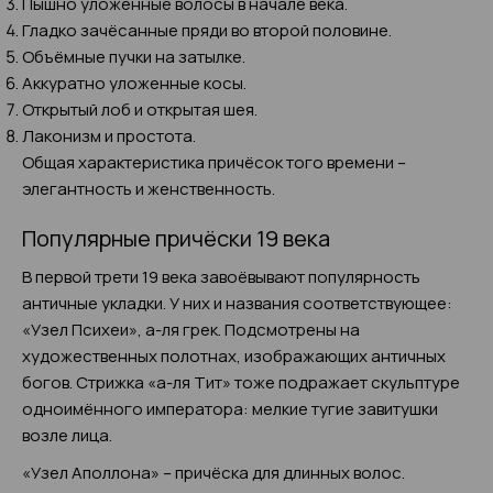
Пышно уложенные волосы в начале века.
Гладко зачёсанные пряди во второй половине.
Объёмные пучки на затылке.
Аккуратно уложенные косы.
Открытый лоб и открытая шея.
Лаконизм и простота.
Общая характеристика причёсок того времени –
элегантность и женственность.
Популярные причёски 19 века
В первой трети 19 века завоёвывают популярность
античные укладки. У них и названия соответствующее:
«Узел Психеи», а-ля грек. Подсмотрены на
художественных полотнах, изображающих античных
богов. Стрижка «а-ля Тит» тоже подражает скульптуре
одноимённого императора: мелкие тугие завитушки
возле лица.
«Узел Аполлона» – причёска для длинных волос.