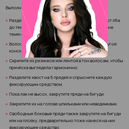
Выполняется это следующим образом:
Разделите волосы двумя проборами: прямым – от лба
до темени и полукруглым – от уха до уха. В районе
темени проборы должны пересечься.
Волосы, которые ближе к затылку, соберите в тугой
конский хвост.
Скрепите их резинкой или лентой в тон волосам, чтобы
причёска выглядела гармонично.
Разделите хвост на 5 прядей и спрысните каждую
фиксирующим средством.
Пока лак не высох, закрутите пряди на бигуди.
Закрепите их на голове шпильками или невидимками.
Свободные боковые пряди также закрутите на бигуди
или на плойку, предварительно тоже нанеся на них
фиксирующее средство.