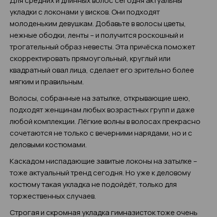
Для средних и длинных волос сегодня актуальны
укладки с локонами у висков. Они подходят
молоденьким девушкам. Добавьте в волосы цветы,
нежные ободки, ленты – и получится роскошный и
трогательный образ невесты. Эта причёска поможет
скорректировать прямоугольный, круглый или
квадратный овал лица, сделает его зрительно более
мягким и правильным.
Волосы, собранные на затылке, открывающие шею,
подходят женщинам любых возрастных групп и даже
любой комплекции. Лёгкие волны в волосах прекрасно
сочетаются не только с вечерними нарядами, но и с
деловыми костюмами.
Каскадом ниспадающие завитые локоны на затылке –
тоже актуальный тренд сегодня. Но уже к деловому
костюму такая укладка не подойдёт, только для
торжественных случаев.
Строгая и скромная укладка гимназисток тоже очень