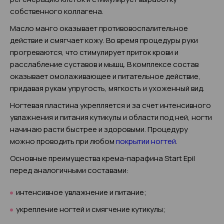
собственного коллагена.
Масло манго оказывает противовоспалительное
действие и смягчает кожу. Во время процедуры руки
прогреваются, что стимулирует приток крови и
расслабление суставов и мышц. В комплексе состав
оказывает омолаживающее и питательное действие,
придавая рукам упругость, мягкость и ухоженный вид.
Ногтевая пластина укрепляется и за счет интенсивного
увлажнения и питания кутикулы и области под ней, ногти
начинаю расти быстрее и здоровыми. Процедуру
можно проводить при любом
покрытии ногтей
.
Основные преимущества крема-парафина Start Epil
перед аналогичными составами:
интенсивное увлажнение и питание;
укрепление ногтей и смягчение кутикулы;