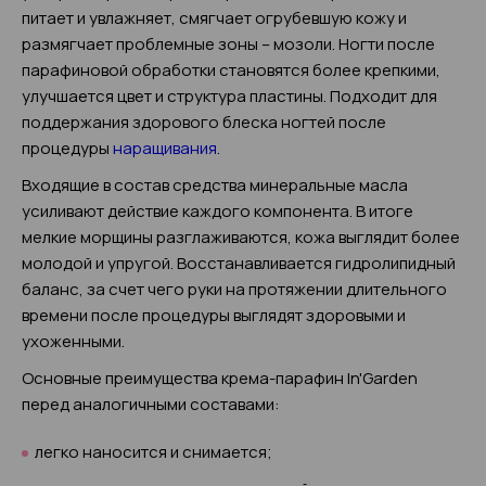
питает и увлажняет, смягчает огрубевшую кожу и
размягчает проблемные зоны – мозоли. Ногти после
парафиновой обработки становятся более крепкими,
улучшается цвет и структура пластины. Подходит для
поддержания здорового блеска ногтей после
процедуры
наращивания
.
Входящие в состав средства минеральные масла
усиливают действие каждого компонента. В итоге
мелкие морщины разглаживаются, кожа выглядит более
молодой и упругой. Восстанавливается гидролипидный
баланс, за счет чего руки на протяжении длительного
времени после процедуры выглядят здоровыми и
ухоженными.
Основные преимущества крема-парафин In'Garden
перед аналогичными составами:
легко наносится и снимается;