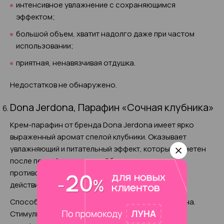
интенсивное увлажнение с сохраняющимся
эффектом;
большой объем, хватит надолго даже при частом
использовании;
приятная, ненавязчивая отдушка.
Недостатков не обнаружено.
Dona Jerdona, Парафин «Сочная клубника»
Крем-парафин от бренда Dona Jerdona имеет ярко
выраженный аромат спелой клубники. Оказывает
увлажняющий и питательный эффект, который заметен
после первой процедуры. Обладает
противовоспалительными и противомикробным
действием.
Способствует естественной выработке коллагена.
Стимулирует регенерацию клеток кожи. После