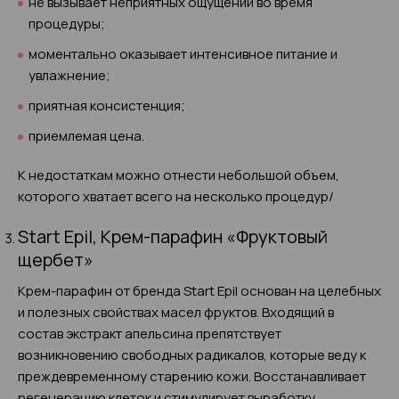
не вызывает неприятных ощущений во время
процедуры;
моментально оказывает интенсивное питание и
увлажнение;
приятная консистенция;
приемлемая цена.
К недостаткам можно отнести небольшой объем,
которого хватает всего на несколько процедур/
Start Epil, Крем-парафин «Фруктовый
щербет»
Крем-парафин от бренда Start Epil основан на целебных
и полезных свойствах масел фруктов. Входящий в
состав экстракт апельсина препятствует
возникновению свободных радикалов, которые веду к
преждевременному старению кожи. Восстанавливает
регенерацию клеток и стимулирует выработку