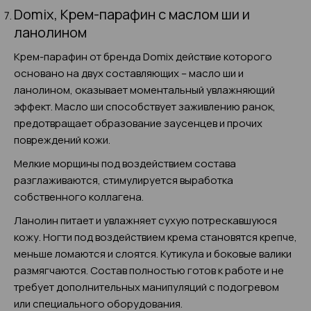
Domix, Крем-парафин с маслом ши и
ланолином
Крем-парафин от бренда Domix действие которого
основано на двух составляющих – масло ши и
ланолином, оказывает моментальный увлажняющий
эффект. Масло ши способствует заживлению ранок,
предотвращает образование заусенцев и прочих
повреждений кожи.
Мелкие морщины под воздействием состава
разглаживаются, стимулируется выработка
собственного коллагена.
Ланолин питает и увлажняет сухую потрескавшуюся
кожу. Ногти под воздействием крема становятся крепче,
меньше ломаются и слоятся. Кутикула и боковые валики
размягчаются. Состав полностью готов к работе и не
требует дополнительных манипуляций с подогревом
или специального оборудования.