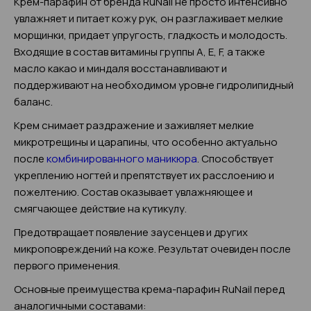
Крем-парафин от бренда RuNail не просто интенсивно
увлажняет и питает кожу рук, он разглаживает мелкие
морщинки, придает упругость, гладкость и молодость.
Входящие в состав витамины группы А, Е, F, а также
масло какао и миндаля восстанавливают и
поддерживают на необходимом уровне гидролипидный
баланс.
Крем снимает раздражение и заживляет мелкие
микротрещины и царапины, что особенно актуально
после
комбинированного маникюра
. Способствует
укреплению ногтей и препятствует их расслоению и
пожелтению. Состав оказывает увлажняющее и
смягчающее действие на кутикулу.
Предотвращает появление заусенцев и других
микроповреждений на коже. Результат очевиден после
первого применения.
Основные преимущества крема-парафин RuNail перед
аналогичными составами: