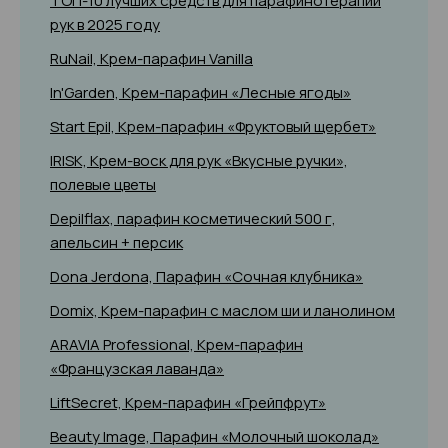
ТОП-10 лучших средств для парафинотерапии
рук в 2025 году
RuNail, Крем-парафин Vanilla
In'Garden, Крем-парафин «Лесные ягоды»
Start Epil, Крем-парафин «Фруктовый щербет»
IRISK, Крем-воск для рук «Вкусные ручки»,
полевые цветы
Depilflax, парафин косметический 500 г,
апельсин + персик
Dona Jerdona, Парафин «Сочная клубника»
Domix, Крем-парафин с маслом ши и ланолином
ARAVIA Professional, Крем-парафин
«Французская лаванда»
LiftSecret, Крем-парафин «Грейпфрут»
Beauty Image, Парафин «Молочный шоколад»