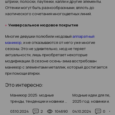
штрихи, полоски, паутинки, капли и другие элементы.
Оттенки могут быть разнообразными, вплоть до
хаотического сочетания многоцветных линий.
Универсальное нюдовое покрытие
Многие девушки полюбили нюдовый
аппаратный
маникюр
, и не отказываются от него уже многие
сезоны. Это не удивительно, нюд не теряет
актуальности, лишь приобретает некоторые
модификации. В сезоне осень-зима востребован
маникюр с элементами металлик, который достигается
при помощи втирки.
Это интересно:
Маникюр 2025: модные
Модные идеи для педи
т
тренды, тенденции и новинки с
2025 год: новинки и
лучшими фото
трендовые дизайны с 
75
03.10.2024
2
104690
04.10.2024
0