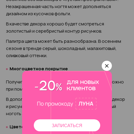
Незакрашенная часть ногтя может дополняться
дизайном из кусочков фольги.
В качестве декора хорошо будет смотреться
золотистый и серебристый контур рисунков.
Палитра цвета может быть разнообразна. В осеннем
сезоне в тренде серый, шоколадный, малахитовый,
оливковый оттенки.
Многоцветное покрытие
Получить незаурядный яркий осенний маникюр можно
при помощи внесения в дизайн ярких акцентов.
В дополнение к ярким краскам модницы наносят декор
и рисунки. Самые смелые могутраскрасить каждый
ноготь в свой цвет.
ЗАПИСАТЬСЯ
Цветочный дизайн