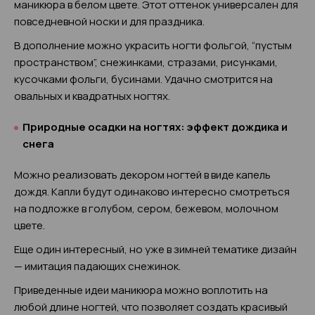
маникюра в белом цвете. Этот оттенок универсален для
повседневной носки и для праздника.
В дополнение можно украсить ногти фольгой, “пустым
пространством”, снежинками, стразами, рисунками,
кусочками фольги, бусинами. Удачно смотрится на
овальных и квадратных ногтях.
Природные осадки на ногтях: эффект дождика и
снега
Можно реализовать декором ногтей в виде капель
дождя. Капли будут одинаково интересно смотреться
на подложке в голубом, сером, бежевом, молочном
цвете.
Еще один интересный, но уже в зимней тематике дизайн
— имитация падающих снежинок.
Приведенные идеи маникюра можно воплотить на
любой длине ногтей, что позволяет создать красивый