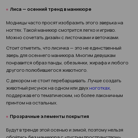
Лиса — осенний тренд в маникюре
Модницы часто просят изобразить этого зверька на
ногтях. Такой маникюр смотрится легко и игриво.
Можно сочетать дизайн с листочками и веточками.
Стоит отметить, что лисичка — это не единственный
зверь для осеннего маникюра. Многим девушкам
понравится образ панды, обезьянки, жирафа и любого
другого полюбившегося животного.
С декором не стоит перебарщивать. Лучше создать
животный рисунок на одном или двух
ноготках
,
поддержав его тематическим, но более лаконичным
принтом на остальных.
Прозрачные элементы покрытия
Будут в тренде этой осенью и зимой, поэтому нельзя
обойтись без маникюра с «пустым пространством».