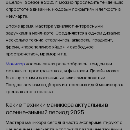
В целом, в сезоне 2025 г. можно проследить тенденцию
к простоте в дизайне, нюдовым покрытиям и легкости в
нейл-арте.
В тоже время, мастера удивляют интересными
задумками в нейл-арте. Соединяются в одном дизайне
несколько техник: стерлингов, акварель, градиент,
френч, «перепелиное яйцо», « свободное
пространство», мрамор и т.д.
Маникюр
«осень-зима» разнообразен, тенденции
оставляют пространство для фантазии. Дизайн может
быть простым и лаконичным, или замысловатым.
Предлагаем вам подборку интересных идей маникюра в
трендах этого сезона.
Какие техники маникюра актуальны в
осенне-зимний период 2025
Мастера маникюра сегодня часто экспериментируют с
нанесением нейл-арта, используя различные техники и