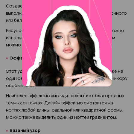
Создает романтичный и нежный эффект. Можно
выполнять цветочный нейл-арт на подложке молочного
или белого оттенка.
Рисунок может наноситься вручную мастером, можно
использовать наклейки и штампы. Таким способом
можно создать осеннее настроение.
Эффект “кошачий глаз”
Этот удивительный дизайн популярен у модниц уже не
один сезон. Покрытие “
кошачий глаз
” придает маникюру
особый шарм.
Наиболее эффектно выглядит покрытие в благородных
темных оттенках. Дизайн эффектно смотрится на
ногтях любой длины, овальной или квадратной формы.
Можно также выделить один из ногтей градиентом.
Вязаный узор