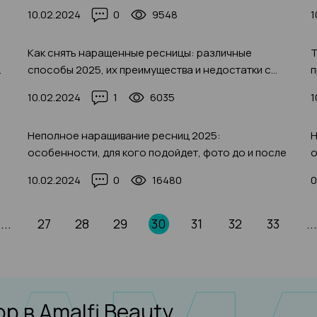
процедуры в 2025 году, фото до и после
5
10.02.2024
0
9548
1
Как снять наращенные ресницы: различные
Т
о-
способы 2025, их преимущества и недостатки с
п
фото-примерами
п
10.02.2024
1
6035
1
Неполное наращивание ресниц 2025:
Н
особенности, для кого подойдет, фото до и после
о
ф
10.02.2024
0
16480
0
...
27
28
29
30
31
32
33
...
юр
в Amalfi Beauty