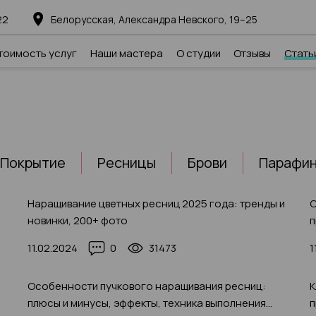
22
Белорусская, Александра Невского, 19–25
тоимость услуг
Наши мастера
О студии
Отзывы
Стать
Покрытие
Ресницы
Брови
Парафин
Наращивание цветных ресниц 2025 года: тренды и
С
новинки, 200+ фото
п
11.02.2024
0
31473
1
Особенности пучкового наращивания ресниц:
К
плюсы и минусы, эффекты, техника выполнения
п