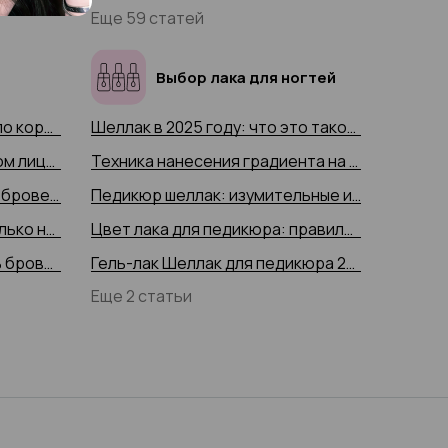
Еще 59 статей
Выбор лака для ногтей
Способы и рекомендации по коррекции бровей в 2025 году
Шеллак в 2025 году: что это такое и как наносить шеллак
Изгиб бровей на прекрасном лице: модные тренды 2025 года, рекомендации по подбору формы бровей, фото
Техника нанесения градиента на ногти в 2025 году
Все средства для макияжа бровей 2025 года и техники нанесения с фото-примерами
Педикюр шеллак: изумительные идеи и тренды 2025 года на 45 фото, особенности
Роскошные брови за несколько недель: актуальные советы 2025 года по быстрому отращиванию с фото-примерами
Цвет лака для педикюра: правила выбора в 2025 году с 50+ фото
Как правильно выщипывать брови и сделать их еще красивее (с фото-примерами 2025 года)
Гель-лак Шеллак для педикюра 2025: сохраняет здоровье ногтей и создаёт красивое покрытие, 50+ фото
Еще 2 статьи