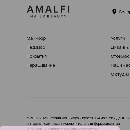
Бело
Маникюр
Услуги
Педикюр
Дизайны
Покрытия
Стоимост
Наращивание
Наши ма
О студии
© 2016–2026 Студия маникюра и красоты «Амальфи». Данный
интернет-сайт носит исключительно информационный
характер и не является публичной офертой.