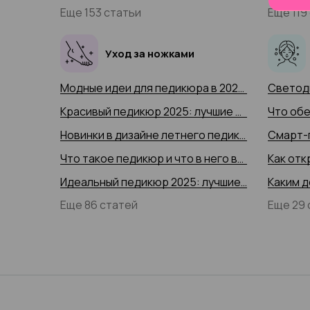
Еще 153 статьи
Еще 119
Уход за ножками
Модные идеи для педикюра в 2025 году: идеи, тренды, новинки, 200+ красивых фото
Красивый педикюр 2025: лучшие тренды, новинки и техники (+300 фото)
Новинки в дизайне летнего педикюра 2025: топ трендов педикюра на лето с фото-примерами
Что такое педикюр и что в него входит в 2025 году, с фото-примерами
Идеальный педикюр 2025: лучшие варианты и тренды дизайна с 50+ фото
Еще 86 статей
Еще 29 