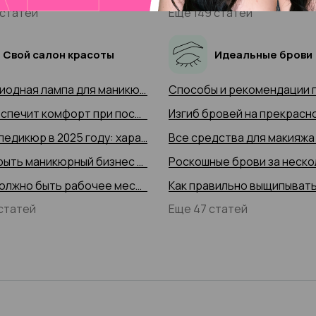
 статей
Еще 149 статей
Свой салон красоты
Идеальные брови
Светодиодная лампа для маникюра и педикюра 2025: тонкости выбора, 35+ фото-примеров
Что обеспечит комфорт при посещении мастера педикюра в 2025 году: виды мебели, инструменты и образцы работы профессионала, фото-идеи
Смарт-педикюр в 2025 году: характеристики, описание процедуры, фото
Как открыть маникюрный бизнес в 2025 году: подготовка и основные шаги
Каким должно быть рабочее место для педикюра в 2025 году, фото-примеры
статей
Еще 47 статей