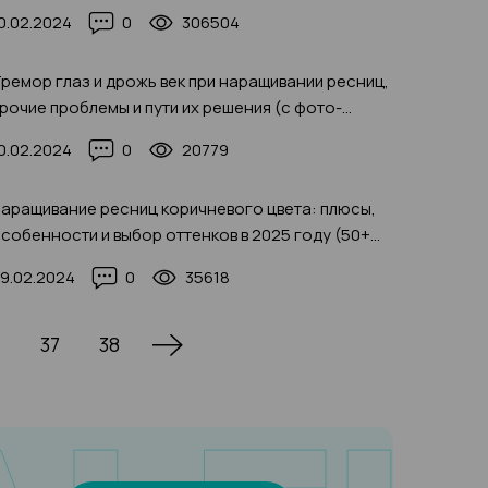
0+ фото до и после
0.02.2024
0
306504
ремор глаз и дрожь век при наращивании ресниц,
рочие проблемы и пути их решения (с фото-
римерами 2025)
0.02.2024
0
20779
аращивание ресниц коричневого цвета: плюсы,
собенности и выбор оттенков в 2025 году (50+
ото)
9.02.2024
0
35618
37
38